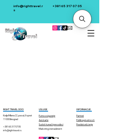
info@righttravel.r
+381 65 317 07 05
s
RIGHT TRAVEL DOO
USLUGE
INFORMACIJE
Kralja Milana 22, pasaž, II sprat
Putno osiguranje
Partneri
11 000 Beograd
Avio karte
Politika privatnosti
Sudski tumači i prevodioci
Pravila korišćenja​
+381 65 317 07 05
Marketing i menadžment
info@righttravel.rs