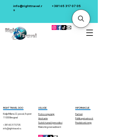
info@righttravel.r
+381 65 317 07 05
s
RIGHT TRAVEL DOO
USLUGE
INFORMACIJE
Kralja Milana 22, pasaž, II sprat
Putno osiguranje
Partneri
11 000 Beograd
Avio karte
Politika privatnosti
Sudski tumači i prevodioci
Pravila korišćenja​
+381 65 317 07 05
Marketing i menadžment
info@righttravel.rs