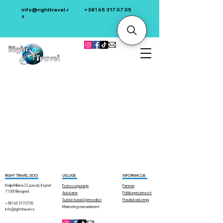
info@righttravel.r
+381 65 317 07 05
s
RIGHT TRAVEL DOO
USLUGE
INFORMACIJE
Kralja Milana 22, pasaž, II sprat
Putno osiguranje
Partneri
11 000 Beograd
Avio karte
Politika privatnosti
Sudski tumači i prevodioci
Pravila korišćenja​
+381 65 317 07 05
Marketing i menadžment
info@righttravel.rs